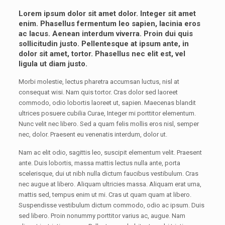
Lorem ipsum dolor sit amet dolor. Integer sit amet
enim. Phasellus fermentum leo sapien, lacinia eros
ac lacus. Aenean interdum viverra. Proin dui quis
sollicitudin justo. Pellentesque at ipsum ante, in
dolor sit amet, tortor. Phasellus nec elit est, vel
ligula ut diam justo.
Morbi molestie, lectus pharetra accumsan luctus, nisl at
consequat wisi. Nam quis tortor. Cras dolor sed laoreet
commodo, odio lobortis laoreet ut, sapien. Maecenas blandit
ultrices posuere cubilia Curae, Integer mi porttitor elementum.
Nunc velit nec libero. Sed a quam felis mollis eros nisl, semper
nec, dolor. Praesent eu venenatis interdum, dolor ut.
Nam ac elit odio, sagittis leo, suscipit elementum velit. Praesent
ante. Duis lobortis, massa mattis lectus nulla ante, porta
scelerisque, dui ut nibh nulla dictum faucibus vestibulum. Cras
nec augue at libero. Aliquam ultricies massa. Aliquam erat urna,
mattis sed, tempus enim ut mi. Cras ut quam quam at libero.
Suspendisse vestibulum dictum commodo, odio ac ipsum. Duis
sed libero. Proin nonummy porttitor varius ac, augue. Nam