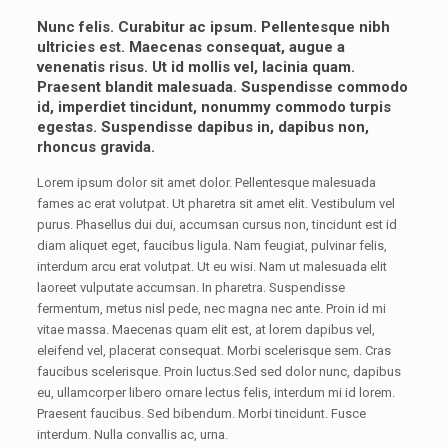
Nunc felis. Curabitur ac ipsum. Pellentesque nibh
ultricies est. Maecenas consequat, augue a
venenatis risus. Ut id mollis vel, lacinia quam.
Praesent blandit malesuada. Suspendisse commodo
id, imperdiet tincidunt, nonummy commodo turpis
egestas. Suspendisse dapibus in, dapibus non,
rhoncus gravida.
Lorem ipsum dolor sit amet dolor. Pellentesque malesuada
fames ac erat volutpat. Ut pharetra sit amet elit. Vestibulum vel
purus. Phasellus dui dui, accumsan cursus non, tincidunt est id
diam aliquet eget, faucibus ligula. Nam feugiat, pulvinar felis,
interdum arcu erat volutpat. Ut eu wisi. Nam ut malesuada elit
laoreet vulputate accumsan. In pharetra. Suspendisse
fermentum, metus nisl pede, nec magna nec ante. Proin id mi
vitae massa. Maecenas quam elit est, at lorem dapibus vel,
eleifend vel, placerat consequat. Morbi scelerisque sem. Cras
faucibus scelerisque. Proin luctus.Sed sed dolor nunc, dapibus
eu, ullamcorper libero ornare lectus felis, interdum mi id lorem.
Praesent faucibus. Sed bibendum. Morbi tincidunt. Fusce
interdum. Nulla convallis ac, urna.